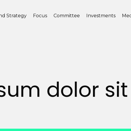
nd Strategy
Focus
Committee
Investments
Med
sum dolor si