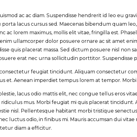
uismod ac ac diam. Suspendisse hendrerit id leo eu gravi
eu porta lacus cursus sed. Maecenas bibendum quam leo,
Nunc ac lorem maximus, mollis elit vitae, fringilla est. Phas
et enim ullamcorper dolor posuere ornare ac sit amet enim
e quis placerat massa. Sed dictum posuere nisl non sagi
osuere erat nec urna sollicitudin porttitor. Suspendisse p
consectetur feugiat tincidunt. Aliquam consectetur com
 et. Aenean imperdiet tempus lorem at tempor. Morbi eu
tie, lacus odio mattis elit, nec congue tellus eros vitae
ridiculus mus. Morbi feugiat mi quis placerat tincidunt.
lestie nisl. Pellentesque habitant morbi tristique senect
ec luctus odio, in finibus mi. Mauris accumsan dui vitae 
tur diam a efficitur.