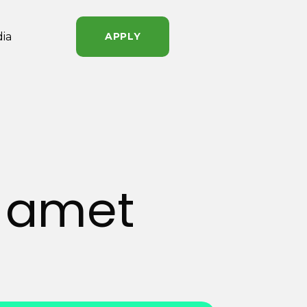
ia
APPLY
t amet