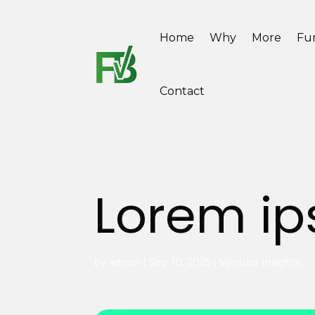
Home
Why
More
Fu
Contact
Lorem ip
by
admin
|
Sep 10, 2025
|
Venture Insights